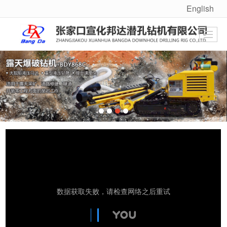
English
很遗憾，因您的浏览器版本过低导致无法获得最佳浏览体验，推荐下载安装谷歌浏览器！